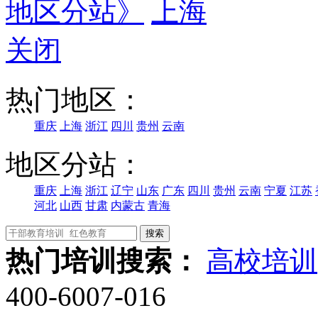
地区分站》
上海
关闭
热门地区：
重庆
上海
浙江
四川
贵州
云南
地区分站：
重庆
上海
浙江
辽宁
山东
广东
四川
贵州
云南
宁夏
江苏
河北
山西
甘肃
内蒙古
青海
热门培训搜索：
高校培训
400-6007-016