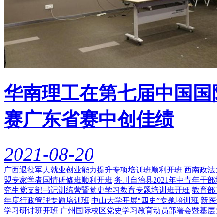
华南理工在第七届中国国
赛广东省赛中创佳绩
2021-08-20
广西退役军人就业创业能力提升专项培训班顺利开班
西南政法
盟专家学者国情研修班顺利开班
务川自治县2021年中青年干
究生党支部书记训练营暨党史学习教育专题培训班开班
教育部
年度行政管理专题培训班
中山大学开展“四史”专题培训班
新医
学习研讨班开班
广州国际校区党史学习教育动员部署会暨基层