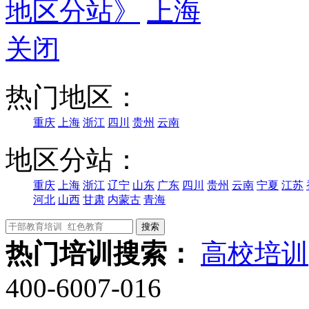
地区分站》
上海
关闭
热门地区：
重庆
上海
浙江
四川
贵州
云南
地区分站：
重庆
上海
浙江
辽宁
山东
广东
四川
贵州
云南
宁夏
江苏
河北
山西
甘肃
内蒙古
青海
热门培训搜索：
高校培训
400-6007-016