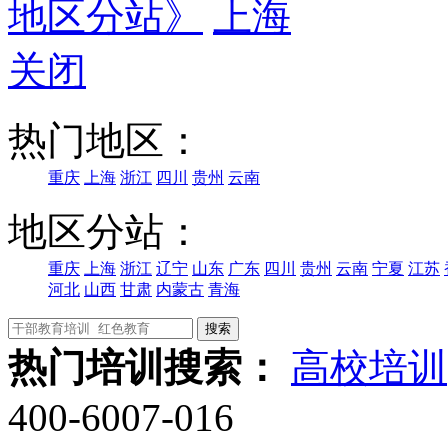
地区分站》
上海
关闭
热门地区：
重庆
上海
浙江
四川
贵州
云南
地区分站：
重庆
上海
浙江
辽宁
山东
广东
四川
贵州
云南
宁夏
江苏
河北
山西
甘肃
内蒙古
青海
热门培训搜索：
高校培训
400-6007-016